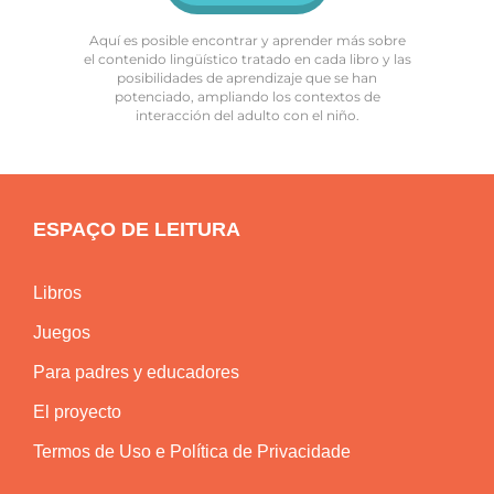
Aquí es posible encontrar y aprender más sobre
el contenido lingüístico tratado en cada libro y las
posibilidades de aprendizaje que se han
potenciado, ampliando los contextos de
interacción del adulto con el niño.
ESPAÇO DE LEITURA
Libros
Juegos
Para padres y educadores
El proyecto
Termos de Uso e Política de Privacidade