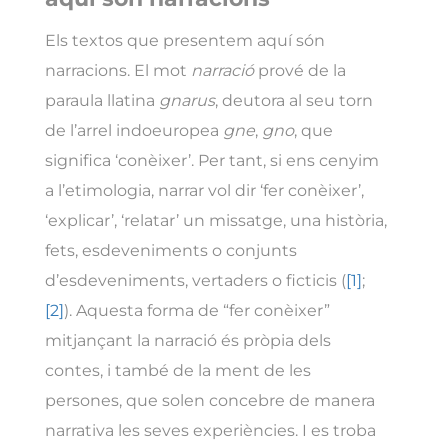
Els textos que presentem aquí són
narracions. El mot
narració
prové de la
paraula llatina
gnarus
, deutora al seu torn
de l’arrel indoeuropea
gne
,
gno
, que
significa ‘conèixer’. Per tant, si ens cenyim
a l’etimologia, narrar vol dir ‘fer conèixer’,
‘explicar’, ‘relatar’ un missatge, una història,
fets, esdeveniments o conjunts
d’esdeveniments, vertaders o ficticis (
[1]
;
[2]
). Aquesta forma de “fer conèixer”
mitjançant la narració és pròpia dels
contes, i també de la ment de les
persones, que solen concebre de manera
narrativa les seves experiències. I es troba