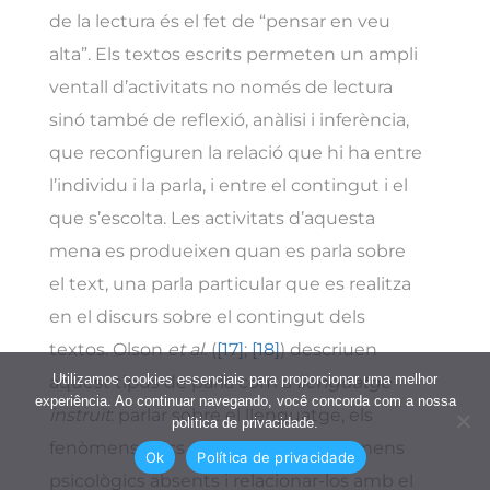
de la lectura és el fet de “pensar en veu
alta”. Els textos escrits permeten un ampli
ventall d’activitats no només de lectura
sinó també de reflexió, anàlisi i inferència,
que reconfiguren la relació que hi ha entre
l’individu i la parla, i entre el contingut i el
que s’escolta. Les activitats d’aquesta
mena es produeixen quan es parla sobre
el text, una parla particular que es realitza
en el discurs sobre el contingut dels
textos. Olson
et al.
(
[17]
;
[18]
) descriuen
Utilizamos cookies essenciais para proporcionar uma melhor
aquest tipus de parla com a
llenguatge
experiência. Ao continuar navegando, você concorda com a nossa
instruït
: parlar sobre el llenguatge, els
política de privacidade.
fenòmens físics o culturals, els fenòmens
Ok
Política de privacidade
psicològics absents i relacionar-los amb el