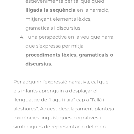
esdeveniments per tal que quedi
lligada la seqüència
en la narració,
mitjançant elements lèxics,
gramaticals i discursius.
I una perspectiva en la veu que narra,
que s’expressa per mitjà
procediments lèxics, gramaticals o
discursius
.
Per adquirir l’expressió narrativa, cal que
els infants aprenguin a desplaçar el
llenguatge de “l’aquí i ara” cap a “l’allà i
aleshores”. Aquest desplaçament planteja
exigències lingüístiques, cognitives i
simbòliques de representació del món