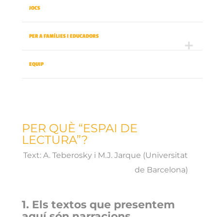
JOCS
PER A FAMÍLIES I EDUCADORS
EQUIP
PER QUÈ “ESPAI DE
LECTURA”?
Text: A. Teberosky i M.J. Jarque (Universitat
de Barcelona)
1. Els textos que presentem
aquí són narracions