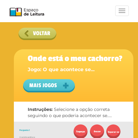
Toggle
navigation
VOLTAR
Onde está o meu cachorro?
Jogo: O que acontece se...
MAIS JOGOS
Instruções:
Selecione a opção correta
seguindo o que poderia acontecer se.....
Pergunta 1
O caminho se bifurca: